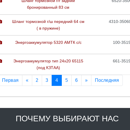
Шланг тормозной г/г задний
6520-350
бронированный 83 см
Шланг тормозной г/ш передний 64 см
4310-3506
( в пружине)
Энергоаккумулятор 5320 АМТК с/с
100-351
Энергоаккумулятор тип 24х20 65115
661-351
(под КЗТАА)
Первая
«
2
3
4
5
6
»
Последняя
ПОЧЕМУ ВЫБИРАЮТ НАС