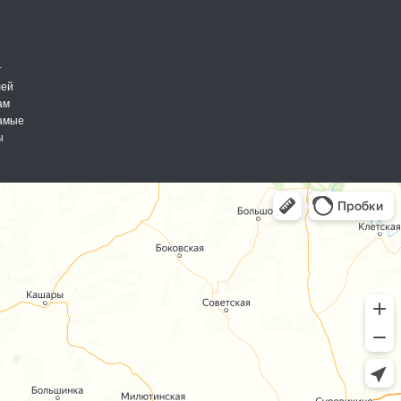
т
лей
ам
самые
ы