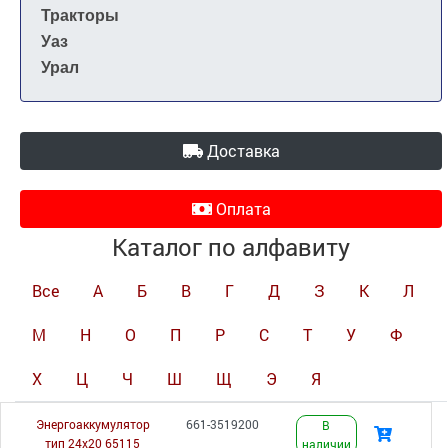
Тракторы
Уаз
Урал
Доставка
Оплата
Каталог по алфавиту
Все
А
Б
В
Г
Д
З
К
Л
М
Н
О
П
Р
С
Т
У
Ф
Х
Ц
Ч
Ш
Щ
Э
Я
Энергоаккумулятор
661-3519200
В
тип 24х20 65115
наличии