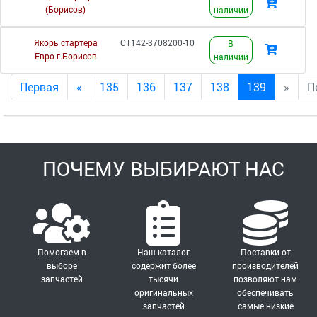
(Борисов)
наличии
Якорь стартера
СТ142-3708200-10
В
Евро г.Борисов
наличии
Первая
«
135
136
137
138
139
»
П
ПОЧЕМУ ВЫБИРАЮТ НАС
Помогаем в
Наш каталог
Поставки от
выборе
содержит более
производителей
запчастей
тысячи
позволяют нам
оригинальных
обеспечивать
запчастей
самые низкие