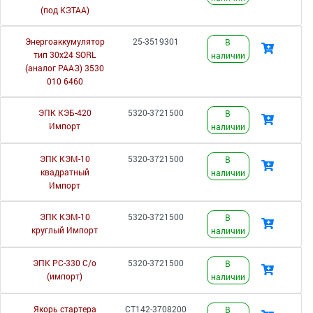
(под КЗТАА)
Энергоаккумулятор
25-3519301
В
тип 30х24 SORL
наличии
(аналог РААЗ) 3530
010 6460
ЭПК КЭБ-420
5320-3721500
В
Импорт
наличии
ЭПК КЭМ-10
5320-3721500
В
квадратный
наличии
Импорт
ЭПК КЭМ-10
5320-3721500
В
круглый Импорт
наличии
ЭПК РС-330 С/о
5320-3721500
В
(импорт)
наличии
Якорь стартера
СТ142-3708200
В